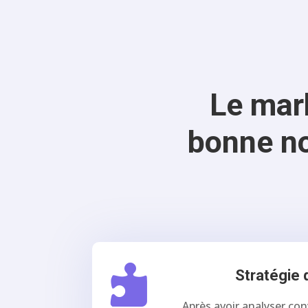
Le mark
bonne no

Stratégie d
Après avoir analyser co