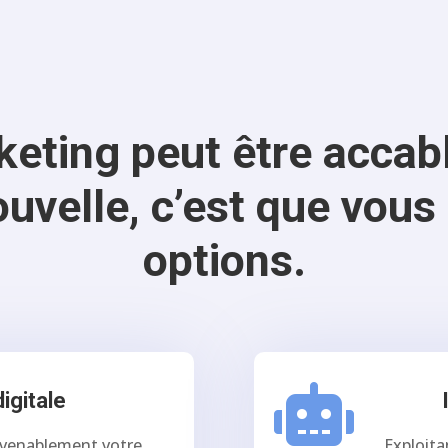
eting peut être accab
uvelle, c’est que vous
options.

igitale
nvenablement votre
Exploita