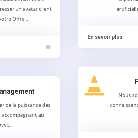
resser un avatar client
artificie
votre Offre…
En savoir plus

F
Management
Nous so
er de la puissance des
connaissanc
us accompagnant au
 avec…