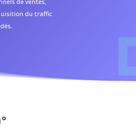
nnels de ventes,
uisition du traffic
édés.
0°