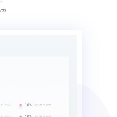
e
 vos